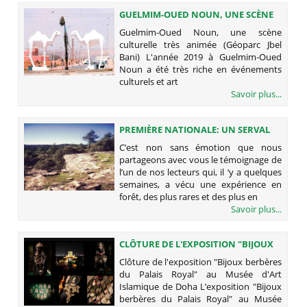
GUELMIM-OUED NOUN, UNE SCÈNE
CULTURELLE TRÈS ANIMÉE (GÉOPARC
Guelmim-Oued Noun, une scène
JBEL BANI)
culturelle très animée (Géoparc Jbel
Bani) L'année 2019 à Guelmim-Oued
Noun a été très riche en événements
culturels et art
Savoir plus...
PREMIÈRE NATIONALE: UN SERVAL
PHOTOGRAPHIÉ DANS LE MOYEN
C’est non sans émotion que nous
ATLAS
partageons avec vous le témoignage de
l’un de nos lecteurs qui, il ‘y a quelques
semaines, a vécu une expérience en
forêt, des plus rares et des plus en
Savoir plus...
CLÔTURE DE L'EXPOSITION "BIJOUX
BERBÈRES DU PALAIS ROYAL" AU
Clôture de l'exposition "Bijoux berbères
MUSÉE D'ART ISLAMIQUE DE DOHA
du Palais Royal" au Musée d'Art
Islamique de Doha L’exposition "Bijoux
berbères du Palais Royal" au Musée