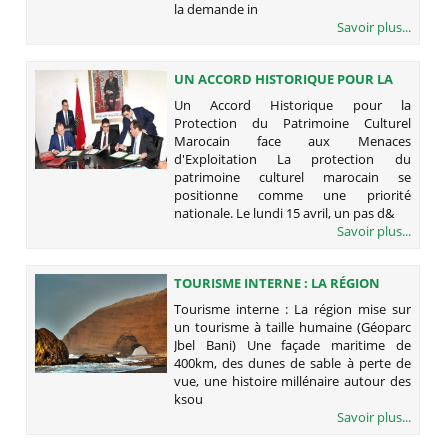
la demande in
Savoir plus...
UN ACCORD HISTORIQUE POUR LA
PROTECTION DU PATRIMOINE
Un Accord Historique pour la
CULTUREL MAROCAIN FACE AUX
Protection du Patrimoine Culturel
MENACES D'EXPLOITATION
Marocain face aux Menaces
d'Exploitation La protection du
patrimoine culturel marocain se
positionne comme une priorité
nationale. Le lundi 15 avril, un pas d&
Savoir plus...
TOURISME INTERNE : LA RÉGION
MISE SUR UN TOURISME À TAILLE
Tourisme interne : La région mise sur
HUMAINE (GÉOPARC JBEL BANI)
un tourisme à taille humaine (Géoparc
Jbel Bani) Une façade maritime de
400km, des dunes de sable à perte de
vue, une histoire millénaire autour des
ksou
Savoir plus...