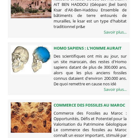
(GÉOPARC JBEL BANI)
AIT BEN HADDOU (Géoparc jbel bani)
Ksar d'Aït-Ben-Haddou Ensemble de
bâtiments de terre entourés de
murailles, le ksar est un type d'habitat
traditionnel pr&e
Savoir plus...
HOMO SAPIENS : L'HOMME AURAIT
100.000 ANS DE PLUS QU'ON NE LE
Des scientifiques ont mis au jour, sur
PENSAIT
un site marocain, des restes d'Homo
sapiens datant de plus de 300.000 ans,
alors que les plus anciens fossiles
connus dataient d'environ 200.000 ans.
De quoi remettre en cause nos idé
Savoir plus...
COMMERCE DES FOSSILES AU MAROC
: OPPORTUNITÉS, DÉFIS ET
Commerce des Fossiles au Maroc :
POTENTIEL POUR LA VALORISATION
Opportunités, Défis et Potentiel pour la
DU PATRIMOINE GÉOLOGIQUE
Valorisation du Patrimoine Géologique
Le commerce des fossiles au Maroc
connaît un essor important, stimulé par