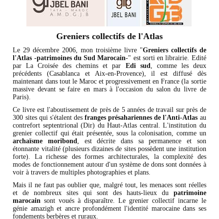
Greniers collectifs de l'Atlas
Le 29 décembre 2006, mon troisième livre "
Greniers collectifs de
l'Atlas -patrimoines du Sud Marocain
-" est sorti en librairie. Edité
par La Croisée des chemins et par
Edi sud
, comme les deux
précédents (Casablanca et Aix-en-Provence), il est diffusé dès
maintenant dans tout le Maroc et progressivement en France (la sortie
massive devant se faire en mars à l'occasion du salon du livre de
Paris).
Ce livre est l'aboutissement de près de 5 années de travail sur près de
300 sites qui s'étalent des
franges présahariennes de l'Anti-Atlas
au
contrefort septentrional (Dir) du Haut-Atlas central. L'institution du
grenier collectif qui était présentée, sous la colonisation, comme un
archaïsme moribond
, est décrite dans sa permanence et son
étonnante vitalité (plusieurs dizaines de sites possèdent une institution
forte). La richesse des formes architecturales, la complexité des
modes de fonctionnement autour d'un système de dons sont données à
voir à travers de multiples photographies et plans.
Mais il ne faut pas oublier que, malgré tout, les menaces sont réelles
et de nombreux sites qui sont des hauts-lieux du
patrimoine
marocain
sont voués à disparaître. Le grenier collectif incarne le
génie amazigh et ancre profondément l'identité marocaine dans ses
fondements berbères et ruraux.