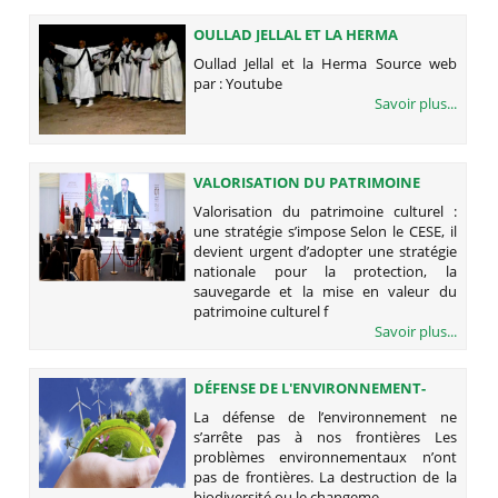
OULLAD JELLAL ET LA HERMA
Oullad Jellal et la Herma Source web
par : Youtube
Savoir plus...
VALORISATION DU PATRIMOINE
CULTUREL : UNE STRATÉGIE S’IMPOSE
Valorisation du patrimoine culturel :
une stratégie s’impose Selon le CESE, il
devient urgent d’adopter une stratégie
nationale pour la protection, la
sauvegarde et la mise en valeur du
patrimoine culturel f
Savoir plus...
DÉFENSE DE L'ENVIRONNEMENT-
PARTENAIRES - DURABILITÉ
La défense de l’environnement ne
s’arrête pas à nos frontières Les
problèmes environnementaux n’ont
pas de frontières. La destruction de la
biodiversité ou le changeme