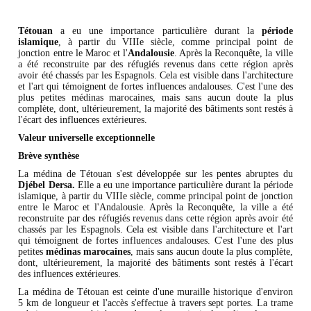
Tétouan
a eu une importance particulière durant la
période
islamique
, à partir du VIIIe siècle, comme principal point de
jonction entre le Maroc et l'
Andalousie
. Après la Reconquête, la ville
a été reconstruite par des réfugiés revenus dans cette région après
avoir été chassés par les Espagnols. Cela est visible dans l'architecture
et l'art qui témoignent de fortes influences andalouses. C'est l'une des
plus petites médinas marocaines, mais sans aucun doute la plus
complète, dont, ultérieurement, la majorité des bâtiments sont restés à
l'écart des influences extérieures.
Valeur universelle exceptionnelle
Brève synthèse
La médina de Tétouan s'est développée sur les pentes abruptes du
Djébel Dersa.
Elle a eu une importance particulière durant la période
islamique, à partir du VIIIe siècle, comme principal point de jonction
entre le Maroc et l'Andalousie. Après la Reconquête, la ville a été
reconstruite par des réfugiés revenus dans cette région après avoir été
chassés par les Espagnols. Cela est visible dans l'architecture et l'art
qui témoignent de fortes influences andalouses. C'est l'une des plus
petites
médinas marocaines
, mais sans aucun doute la plus complète,
dont, ultérieurement, la majorité des bâtiments sont restés à l'écart
des influences extérieures.
La médina de Tétouan est ceinte d'une muraille historique d'environ
5 km de longueur et l'accès s'effectue à travers sept portes. La trame