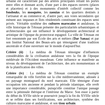
urbaine est caractérisée par des artères principales reliant les portes
entre elles et donnant accès, d'une part à des espaces ouverts (places
et placettes) et à des monuments d'intérêt collectif comme les
fondouks
, les
mosquées
, les
zaouïas
et les quartiers destinés à
l'artisanat et au commerce et, d'autre part, aux voies secondaires qui
mènent aux impasses et îlots résidentiels constituant des espaces semi
privés. Véritable synthèse des
cultures marocaine
et andalouse, la
ville historique de Tétouan présente des particularités urbanistiques et
architecturales qui ont influencé le développement architectural et
artistique de l'époque du protectorat espagnol. La ville de Tétouan est
fort renommée par son École des arts et métiers (
Dar Sanaa
) et par
son Institut National des Beaux-arts qui témoignent d'une tradition
ancestrale et d'une ouverture sur le monde d'aujourd'hui.
Critère (ii)
: La médina de Tétouan témoigne d'influences
considérables de la civilisation andalouse vers la fin de l'époque
médiévale de l'Occident musulman. Cette influence se manifeste au
niveau du développement de l'architecture, des arts monumentaux et
de la planification des villes.
Critère (iv)
: La médina de Tétouan constitue un exemple
remarquable de ville fortifiée sur la côte méditerranéenne, adossée à
un paysage montagnard du nord marocain. Elle témoigne d'une
occupation très ancienne et pendant la période islamique, elle revêt
une importance considérable, puisqu'elle constitue l'unique passage
entre la péninsule ibérique et l'intérieur du Maroc. Son essor à partir
du début du XVIIe siècle se poursuivit jusqu'à la fin du XVIIIe siècle
et se reflète dans ses fortifications, son architecture, synthèse des
cultures marocaine et andalouse, et son
tissu urbain
.