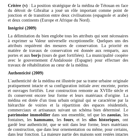
Critère (v)
: La position stratégique de la médina de Tétouan en face
du détroit de Gibraltar a joué un rôle important comme point de
jonction et de transition entre deux civilisations (espagnole et arabe)
et deux continents (Europe et Afrique du Nord).
Intégrité (2009)
La délimitation du bien englobe tous les attributs qui sont nécessaires
à exprimer sa Valeur universelle exceptionnelle. Quelques uns des
attributs requièrent des mesures de conservation. La priorité en
matière de travaux de conservation est donnée aux remparts, aux
portes et aux
borjs
(tours de guet fortifiées). La municipalité coopère
avec le gouvernement d'Andalousie (Espagne) pour effectuer des
travaux de réhabilitation au cœur de la médina.
Authenticité (2009)
L'authenticité de la médina est illustrée par sa trame urbaine originale
pratiquement intacte et sa configuration initiale avec enceinte, portes
et ouvrages fortifiés. Leur construction remonte au XVIIIe siècle et
ils conservent encore leur forme et leurs matériaux d'origine. La
médina est dotée d'un tissu urbain original qui se caractérise par la
hiérarchie de voiries et la répartition des espaces résidentiels,
commerciaux et artisanaux suivant un schéma bien déterminé. Le
patrimoine immobilier
dans son ensemble, tel que les
zaouïas
, les
fontaines, les
hammams
, les
fours
, et les
silos historiques
, ont
gardé leur authenticité, que se soit dans leur forme, leurs matériaux
de construction, que dans leur ornementation ou même, pour certains,
dans leur fonction. La majeure partie des maisons sont restées intactes