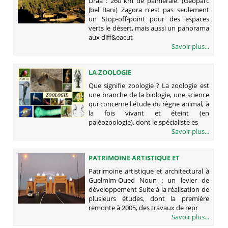
Drâa : 260 km de palmeraie. (Géoparc
Jbel Bani) Zagora n'est pas seulement
un Stop-off-point pour des espaces
verts le désert, mais aussi un panorama
aux diff&eacut
Savoir plus...
LA ZOOLOGIE
Que signifie zoologie ? La zoologie est
une branche de la biologie, une science
qui concerne l'étude du règne animal, à
la fois vivant et éteint (en
paléozoologie), dont le spécialiste es
Savoir plus...
PATRIMOINE ARTISTIQUE ET
ARCHITECTURAL À GUELMIM-OUED
Patrimoine artistique et architectural à
NOUN : UN LEVIER DE
Guelmim-Oued Noun : un levier de
DÉVELOPPEMENT
développement Suite à la réalisation de
plusieurs études, dont la première
remonte à 2005, des travaux de repr
Savoir plus...