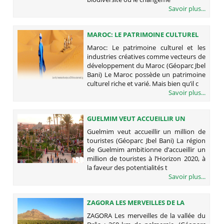
Savoir plus...
MAROC: LE PATRIMOINE CULTUREL
ET LES INDUSTRIES CRÉATIVES
Maroc: Le patrimoine culturel et les
COMME VECTEURS DE
industries créatives comme vecteurs de
DÉVELOPPEMENT DU MAROC
développement du Maroc (Géoparc Jbel
(GÉOPARC JBEL BANI)
Bani) Le Maroc possède un patrimoine
culturel riche et varié. Mais bien qu’il c
Savoir plus...
GUELMIM VEUT ACCUEILLIR UN
MILLION DE TOURISTES (GÉOPARC
Guelmim veut accueillir un million de
JBEL BANI)
touristes (Géoparc Jbel Bani) La région
de Guelmim ambitionne d’accueillir un
million de touristes à l’Horizon 2020, à
la faveur des potentialités t
Savoir plus...
ZAGORA LES MERVEILLES DE LA
VALLÉE DU DRÂA : 260 KM DE
ZAGORA Les merveilles de la vallée du
PALMERAIE. (GÉOPARC JBEL BANI)