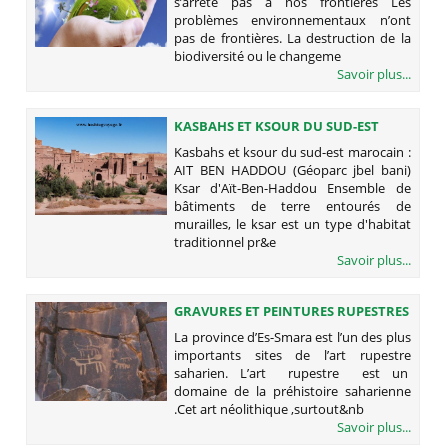
s’arrête pas à nos frontières Les
problèmes environnementaux n’ont
pas de frontières. La destruction de la
biodiversité ou le changeme
Savoir plus...
KASBAHS ET KSOUR DU SUD-EST
MAROCAIN : AIT BEN HADDOU
Kasbahs et ksour du sud-est marocain :
(GÉOPARC JBEL BANI)
AIT BEN HADDOU (Géoparc jbel bani)
Ksar d'Aït-Ben-Haddou Ensemble de
bâtiments de terre entourés de
murailles, le ksar est un type d'habitat
traditionnel pr&e
Savoir plus...
GRAVURES ET PEINTURES RUPESTRES
La province d’Es-Smara est l’un des plus
importants sites de l’art rupestre
saharien. L’art rupestre est un
domaine de la préhistoire saharienne
.Cet art néolithique ,surtout&nb
Savoir plus...