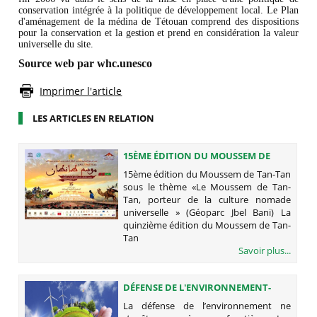
conservation intégrée à la politique de développement local. Le Plan
d'aménagement de la médina de Tétouan comprend des dispositions
pour la conservation et la gestion et prend en considération la valeur
universelle du site.
Source web par whc.unesco
Imprimer l'article
LES ARTICLES EN RELATION
15ÈME ÉDITION DU MOUSSEM DE
TAN-TAN SOUS LE THÈME «LE
15ème édition du Moussem de Tan-Tan
MOUSSEM DE TAN-TAN, PORTEUR DE
sous le thème «Le Moussem de Tan-
LA CULTURE NOMADE UNIVERSELLE
Tan, porteur de la culture nomade
» (GÉOPARC JBEL BANI)
universelle » (Géoparc Jbel Bani) La
quinzième édition du Moussem de Tan-
Tan
Savoir plus...
DÉFENSE DE L'ENVIRONNEMENT-
PARTENAIRES - DURABILITÉ
La défense de l’environnement ne