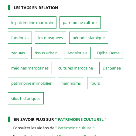
LES TAGS EN RELATION
le patrimoine marocain
patrimoine culturel
fondouks
les mosquées
période islamique
zaouïas
tissus urbain
Andalousie
Djébel Dersa
médinas marocaines
cultures marocaine
Dar Sanaa
patrimoine immobilier
hammams
fours
silos historiques
EN SAVOIR PLUS SUR
" PATRIMOINE CULTUREL "
Consulter les vidéos de
" Patrimoine culturel "