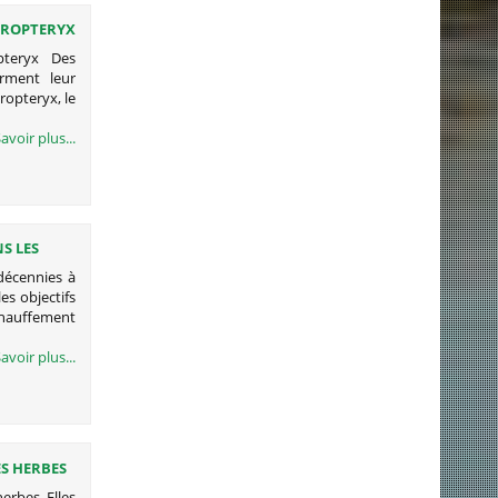
UROPTERYX
pteryx Des
irment leur
ropteryx, le
avoir plus...
S LES
décennies à
es objectifs
hauffement
avoir plus...
ES HERBES
erbes Elles