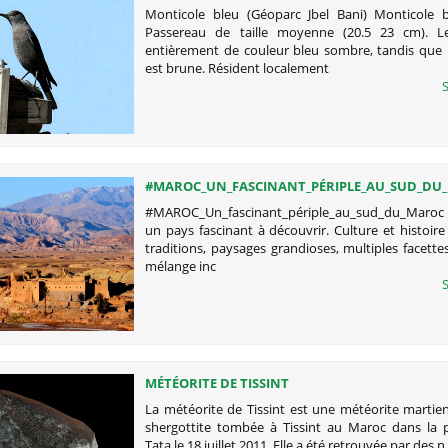
Monticole bleu (Géoparc Jbel Bani) Monticole 
Passereau de taille moyenne (20.5 23 cm). L
entièrement de couleur bleu sombre, tandis que 
est brune. Résident localement
S
#MAROC_UN_FASCINANT_PÉRIPLE_AU_SUD_DU
#MAROC_Un_fascinant_périple_au_sud_du_Maro
un pays fascinant à découvrir. Culture et histoire 
traditions, paysages grandioses, multiples facette
mélange inc
S
MÉTÉORITE DE TISSINT
La météorite de Tissint est une météorite martie
shergottite tombée à Tissint au Maroc dans la 
Tata le 18 juillet 2011. Elle a été retrouvée par des n