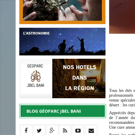
Tous les étés 
professionnel
venue spéciale
désert : les cur
BLOG GÉOPARC JBEL BANI
Appréciés depui
de l’année d
recommandées p
Une cure annue