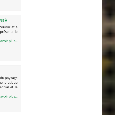
INE À
couvrir et à
présents le
avoir plus...
S AU
e du paysage
ne pratique
entral et le
avoir plus...