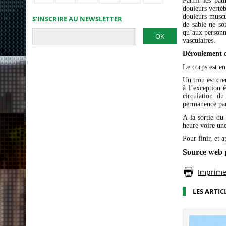
Parmi les path
douleurs vertéb
douleurs muscu
S’INSCRIRE AU NEWSLETTER
de sable ne so
qu’aux personn
vasculaires.
Déroulement d
Le corps est en
Un trou est cre
à l’exception 
circulation du
permanence par 
A la sortie du
heure voire un
Pour finir, et 
Source web 
Imprimer
LES ARTIC