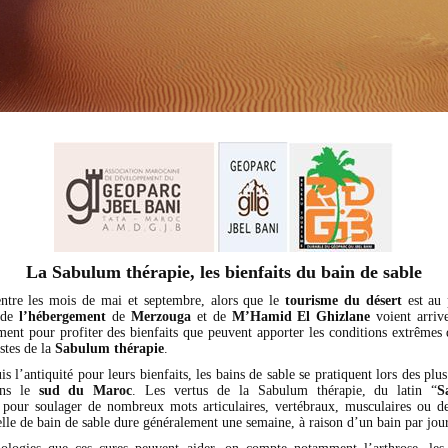
La Sabulum thérapie, les bienfaits du bain de sable
entre les mois de mai et septembre, alors que le
tourisme du désert
est au 
s de
l’hébergement
de
Merzouga
et de
M’Hamid
El Ghizlane
voient arrive
ment pour profiter des bienfaits que peuvent apporter les conditions extrêmes d
istes de la
Sabulum thérapie
.
s l’antiquité pour leurs bienfaits, les bains de sable se pratiquent lors des plus
ans le
sud du Maroc
. Les vertus de la Sabulum thérapie, du latin “
S
our soulager de nombreux mots articulaires, vertébraux, musculaires ou d
lle de bain de sable dure généralement une semaine, à raison d’un bain par jour