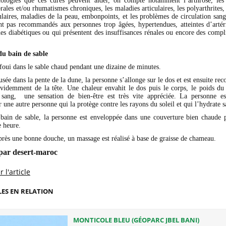
ologies que ces cures peuvent aider, on compte notamment l’arthrose, les 
rales et/ou rhumatismes chroniques, les maladies articulaires, les polyarthrites,
laires, maladies de la peau, embonpoints, et les problèmes de circulation sang
nt pas recommandés aux personnes trop âgées, hypertendues, atteintes d’artéri
es diabétiques ou qui présentent des insuffisances rénales ou encore des compli
u bain de sable
foui dans le sable chaud pendant une dizaine de minutes.
usée dans la pente de la dune, la personne s’allonge sur le dos et est ensuite rec
évidemment de la tête. Une chaleur envahit le dos puis le corps, le poids du 
 sang, une sensation de bien-être est très vite appréciée. La personne es
une autre personne qui la protège contre les rayons du soleil et qui l’hydrate s
 bain de sable, la personne est enveloppée dans une couverture bien chaude
e heure.
après une bonne douche, un massage est réalisé à base de graisse de chameau.
par desert-maroc
 l'article
LES EN RELATION
MONTICOLE BLEU (GÉOPARC JBEL BANI)