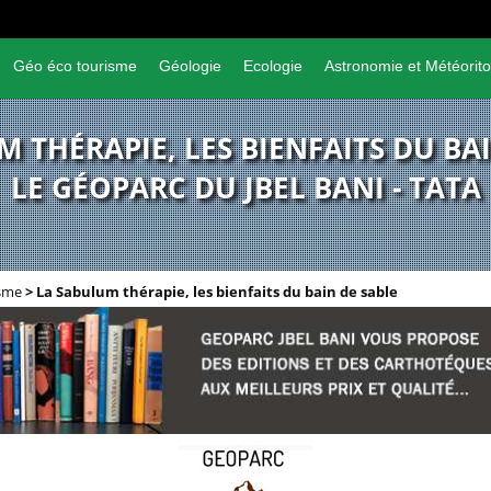
Géo éco tourisme
Géologie
Ecologie
Astronomie et Météorito
 THÉRAPIE, LES BIENFAITS DU BA
LE GÉOPARC DU JBEL BANI - TATA
isme
>
La Sabulum thérapie, les bienfaits du bain de sable