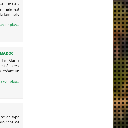
bleu mâle -
e mâle est
la femmelle
avoir plus...
_MAROC
c Le Maroc
millénaires,
s, créant un
avoir plus...
nne de type
province de