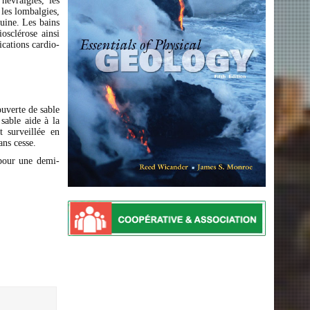
névralgies, les
 les lombalgies,
uine. Les bains
osclérose ainsi
cations cardio-
ouverte de sable
sable aide à la
t surveillée en
ans cesse.
 pour une demi-