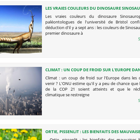
LES VRAIES COULEURS DU DINOSAURE SINOSA
Les vraies couleurs du dinosaure Sinosauro
paléontologues de l'université de Bristol conf
déduction d'il y a sept ans : les couleurs de Sinosau
premier dinosaure à
S
CLIMAT : UN COUP DE FROID SUR L'EUROPE DAN
DÉCENNIES À VENIR ?
Climat : un coup de froid sur l'Europe dans les 
venir ? L'ONU estime qu'il y a peu de chance que l
de la COP 21 soient atteints et que le réc
climatique se restreigne
S
ORTIE, PISSENLIT : LES BIENFAITS DES MAUVAIS
Ortie, pissenlit : les bienfaits des mauvaises h