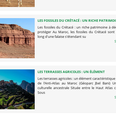
LES FOSSILES DU CRÉTACÉ : UN RICHE PATRIMO
DÉCOUVRIR ET À PROTÉGER
Les fossiles du Crétacé : un riche patrimoine à dé
protéger Au Maroc, les fossiles du Crétacé sont 
long d'une falaise s'étendant su
S
LES TERRASSES AGRICOLES : UN ÉLÉMENT
CARACTÉRISTIQUE DU PAYSAGE DE L’ANTI-ATLA
Les terrasses agricoles : un élément caractéristiqu
MAROC (GÉOPARC JBEL BANI)
de l’Anti-Atlas au Maroc (Géoparc Jbel Bani) U
culturelle ancestrale Située entre le Haut Atlas c
Sous
S