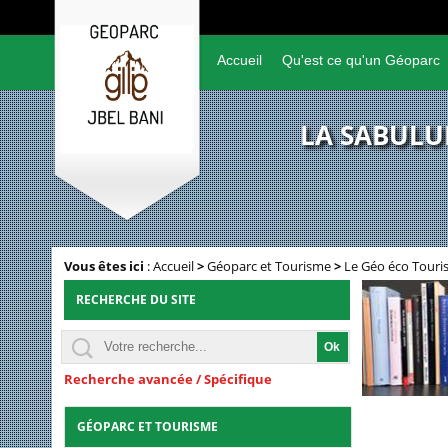
Accueil
Qu'est ce qu'un Géoparc
LA SABULUM
Vous êtes ici
:
Accueil
>
Géoparc et Tourisme
>
Le Géo éco Tour
RECHERCHE DU SITE
Recherche avancée / Spécifique
GÉOPARC ET TOURISME