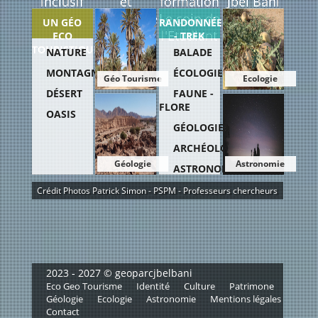
inclusif
et
formation
Jbel Bani
Recherche
Le coin de
UN GÉO
RANDONNÉES
l'Etudiant
ECO
- TREK
TOURISTIQUE
NATURE
BALADE
MONTAGNE
ÉCOLOGIE
Géo Tourisme
Ecologie
DÉSERT
FAUNE -
FLORE
OASIS
GÉOLOGIE
ARCHÉOLOGIE
Géologie
Astronomie
ASTRONOMIE
Crédit Photos Patrick Simon - PSPM - Professeurs chercheurs
2023 - 2027 © geoparcjbelbani
Eco Geo Tourisme
Identité
Culture
Patrimone
Géologie
Ecologie
Astronomie
Mentions légales
Contact