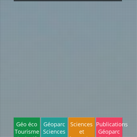
Géo éco
Géoparc
Sciences
Publications
Tourisme
Sciences
et
Géoparc